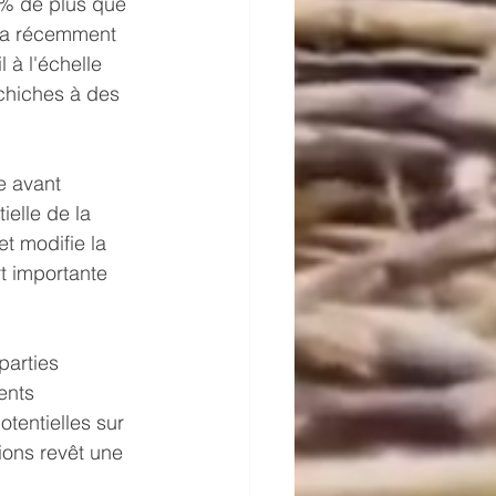
 % de plus que 
, a récemment 
 à l'échelle 
chiches à des 
e avant 
ielle de la 
t modifie la 
t importante 
parties 
ents 
otentielles sur 
ions revêt une 
 