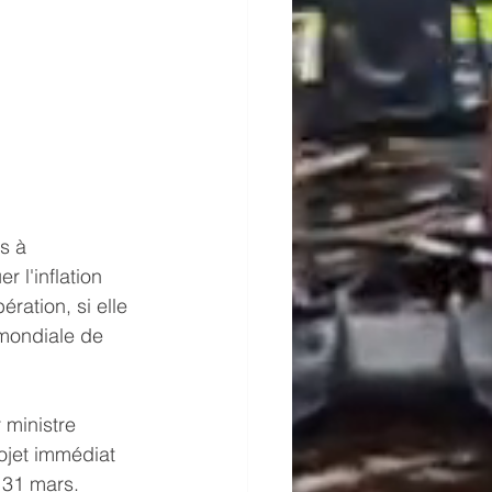
s à 
r l'inflation 
ration, si elle 
 mondiale de 
ministre 
ojet immédiat 
e 31 mars. 