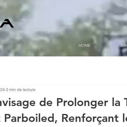
HOME
AB
024
2 min de lecture
nvisage de Prolonger la 
z Parboiled, Renforçant l