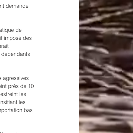
 ont demandé 
atique de 
ait imposé des 
rait 
t dépendants 
s agressives 
eint près de 10 
streint les 
nsifiant les 
mportation bas 