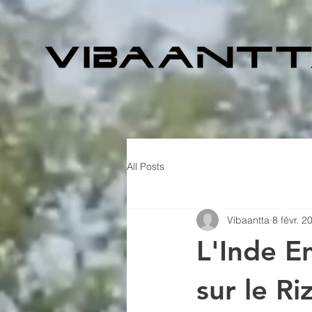
All Posts
Vibaantta
8 févr. 2
L'Inde E
sur le Ri