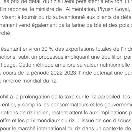
les prix de détail du riz à Delhi persistent à environ 11
En réponse, le ministre de l'Alimentation, Piyush Goyal
sant à fournir du riz subventionné aux clients de détail
nement vend également de la farine de blé et des pois 
rché.
présentant environ 30 % des exportations totales de l'Ind
rictions, subit un processus impliquant une ébullition part
rticage. Cette méthode améliore sa valeur nutritionnelle e
Au cours de la période 2022-2023, l'Inde détenait une par
ommerce mondial du riz.
chit à la prolongation de la taxe sur le riz parboiled, les 
entier, y compris les consommateurs et les gouvernem
tions de riz indien, restent attentifs aux implications p
offre et les prix mondiaux du riz. L'issue de ces discuss
pour le marché international du riz dans un contexte de