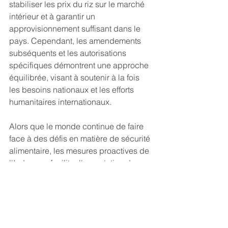
stabiliser les prix du riz sur le marché 
intérieur et à garantir un 
approvisionnement suffisant dans le 
pays. Cependant, les amendements 
subséquents et les autorisations 
spécifiques démontrent une approche 
équilibrée, visant à soutenir à la fois 
les besoins nationaux et les efforts 
humanitaires internationaux.
Alors que le monde continue de faire 
face à des défis en matière de sécurité 
alimentaire, les mesures proactives de 
l'Inde pour faciliter l'exportation de 
denrées alimentaires essentielles vers 
les pays dans le besoin sont 
susceptibles de renforcer les relations 
bilatérales et d'améliorer sa position 
en tant que partenaire mondial 