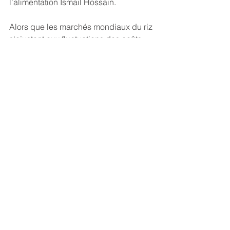
l'alimentation Ismail Hossain.
Alors que les marchés mondiaux du riz 
s'ajustent aux fluctuations des coûts 
d'expédition et à une demande variée, 
les exportateurs du Vietnam, de l'Inde 
et de la Thaïlande surveillent de près 
la situation pour naviguer à travers ces 
défis et opportunités.
Voir tout
Posts récents