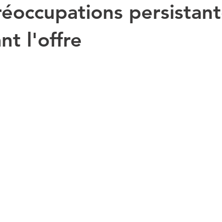
réoccupations persistan
t l'offre