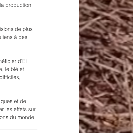
la production 
isions de plus 
aliens à des 
ficier d'El 
, le blé et 
fficiles, 
iques et de 
 les effets sur 
tions du monde 