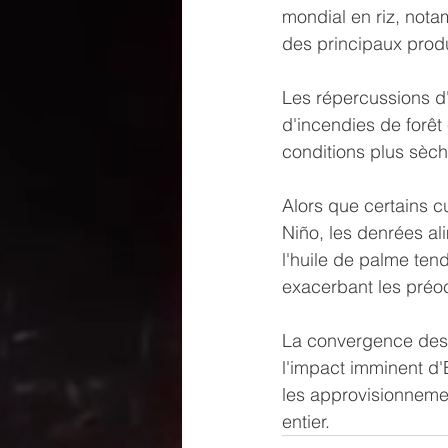
mondial en riz, nota
des principaux prod
Les répercussions d'
d'incendies de forêt
conditions plus sèche
Alors que certains c
Niño, les denrées alim
l'huile de palme tend
exacerbant les préoc
La convergence des r
l'impact imminent d'
les approvisionnemen
entier.