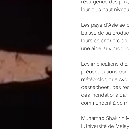
résurgence des prix,
leur plus haut nivea
Les pays d'Asie se p
baisse de sa product
leurs calendriers de 
une aide aux producte
Les implications d'El
préoccupations conc
météorologique cycli
desséchées, des rése
des inondations dans
commencent à se ma
Muhamad Shakirin Mis
l'Université de Mala