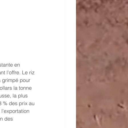
stante en 
l'offre. Le riz 
a grimpé pour 
llars la tonne 
sse, la plus 
 % des prix au 
 l'exportation 
on des 