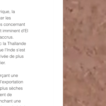
ique, la 
er les 
es concernant 
t imminent d'El 
 accrus.
 la Thaïlande 
e l'Inde s'est 
rivée de plus 
ier.
rçant une 
'exportation 
 plus sèches 
ent de 
enchant une 