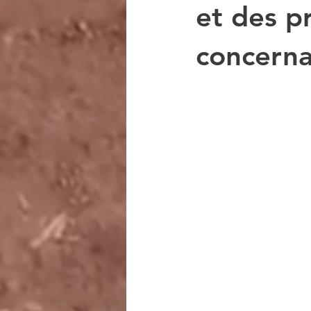
et des p
concernan