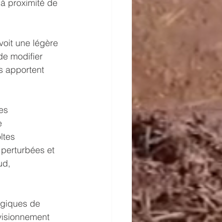
à proximité de 
voit une légère 
de modifier 
s apportent 
es 
e 
ltes 
perturbées et 
ud, 
ogiques de 
ovisionnement 