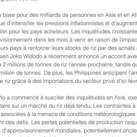
e base pour des milliards de personnes en Asie et en Afr
e d'intensifier les pressions inflationnistes et d'augment
ion pour les pays acheteurs. Les inquiétudes croissant
visionnement dans les mois à venir en raison de l'impac
ieurs pays à renforcer leurs stocks de riz par des achats
sien Joko Widodo a récemment annoncé un accord avec
 2 millions de tonnes de riz l'année prochaine, tandis qu
illion de tonnes. De plus, les Philippines anticipent l'ar
riz grâce à des importations du secteur privé d'ici févr
ño a commencé à susciter des inquiétudes en Asie, exe
ire sur un marché du riz déjà tendu. Les contraintes à l
, associées à la menace de conditions météorologiques
nt des défis. Les pertes potentielles de production risqu
es d'approvisionnement mondiales, potentiellement encl