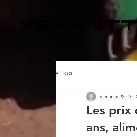
All Posts
Vibaantta
28 déc. 
Les prix 
ans, ali