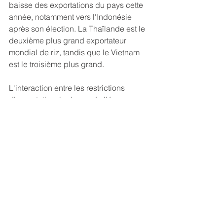
baisse des exportations du pays cette 
année, notamment vers l'Indonésie 
après son élection. La Thaïlande est le 
deuxième plus grand exportateur 
mondial de riz, tandis que le Vietnam 
est le troisième plus grand.
L'interaction entre les restrictions 
d'exportation, la demande liée aux 
festivités et les modèles 
météorologiques présente un paysage 
complexe pour le marché mondial du 
riz, laissant à la fois les producteurs et 
les consommateurs dans l'incertitude 
alors qu'ils naviguent dans ces temps 
incertains.