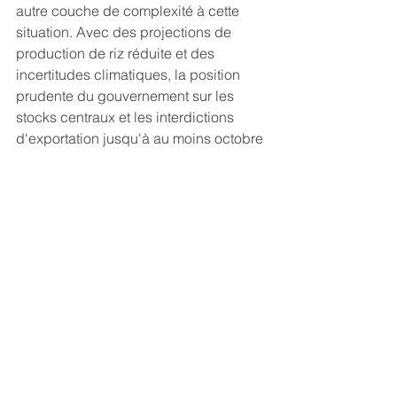
autre couche de complexité à cette 
situation. Avec des projections de 
production de riz réduite et des 
incertitudes climatiques, la position 
prudente du gouvernement sur les 
stocks centraux et les interdictions 
d'exportation jusqu'à au moins octobre 
2024 souligne la nature évolutive de 
cette politique.
L'émergence de la NCEL et son rôle 
dans le domaine de l'exportation 
présentent un changement dynamique 
dans le paysage commercial de l'Inde. 
Savoir si elle pourra efficacement 
rivaliser dans un futur marché ouvert 
avec le commerce privé sera un test 
crucial de son efficacité et de son 
impact sur l'économie agricole.